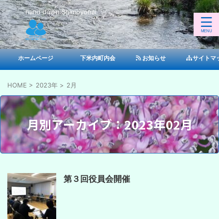
hand down Shimoyonai
ホームページ
下米内町内会
お知らせ
サイトマ
HOME
>
2023年
>
2月
月別アーカイブ：2023年02月
第３回役員会開催