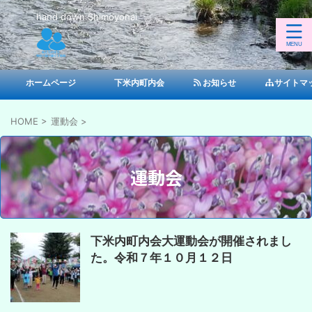
hand down Shimoyonai
ホームページ
下米内町内会
お知らせ
サイトマ
HOME
>
運動会
>
運動会
下米内町内会大運動会が開催されまし
た。令和７年１０月１２日