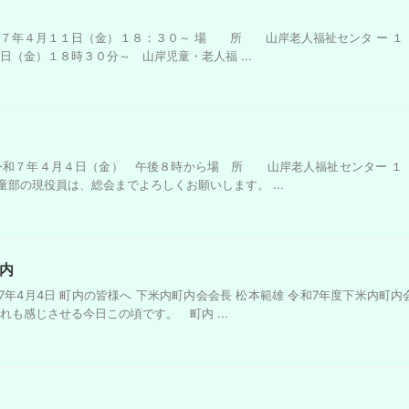
７年４月１１日（金）１８：３０～ 場 所 山岸老人福祉センタ ー １
（金）１８時３０分～ 山岸児童・老人福 ...
令和７年４月４日（金） 午後８時から場 所 山岸老人福祉センター １
部の現役員は、総会までよろしくお願いします。 ...
内
7年4月4日 町内の皆様へ 下米内町内会会長 松本範雄 令和7年度下米内町内
も感じさせる今日この頃です。 町内 ...