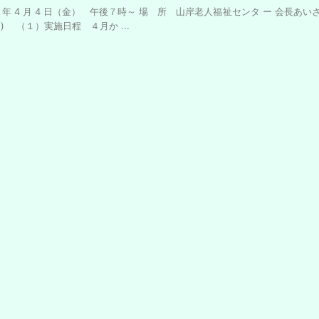
 年 4 月 4 日（金） 午後７時～ 場 所 山岸老人福祉センタ ー 会長あ
 （１）実施日程 ４月か ...