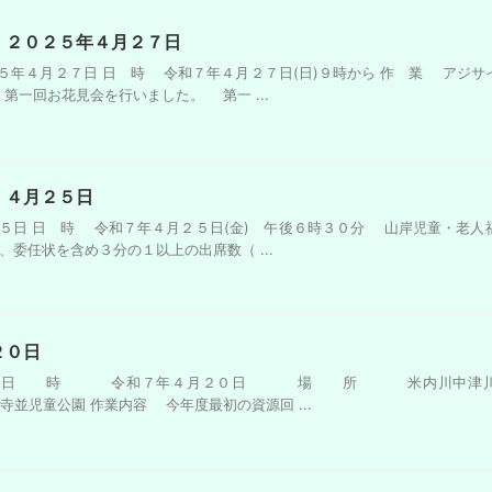
 ２０２５年４月２７日
５年４月２７日 日 時 令和７年４月２７日(日)９時から 作 業 アジサ
一回お花見会を行いました。 第一 ...
 ４月２５日
５日 日 時 令和７年４月２５日(金) 午後６時３０分 山岸児童・老人
状を含め３分の１以上の出席数（ ...
２０日
２０日 日 時 令和７年４月２０日 場 所 米内川中津川
公園 作業内容 今年度最初の資源回 ...