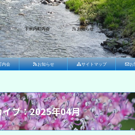
ジ
下米内町内会
お知らせ
サイト
町内会
お知らせ
サイトマップ
お
イブ：2025年04月