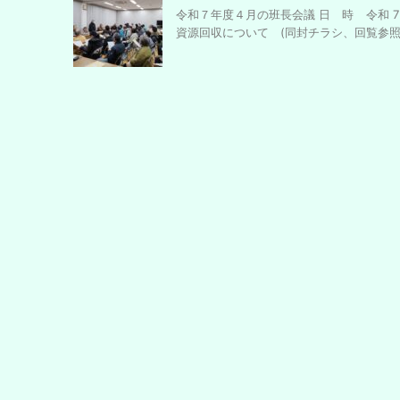
令和７年度４月の班長会議 日 時 令和 7
資源回収について (同封チラシ、回覧参照)