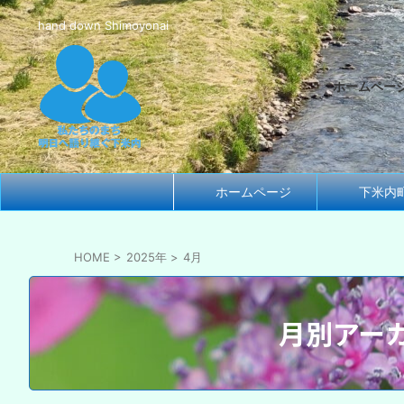
hand down Shimoyonai
ホームペー
ホームページ
下米内
HOME
>
2025年
>
4月
月別アーカ