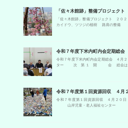
「佐々木館跡」整備プロジェクト
「佐々木館跡」整備プロジェクト ２０２
カイドウ、ツツジの植樹 路肩の整備 第
令和７年度下米内町内会定期総会
令和７年度下米内町内会定期総会 ４月２
ター 次 第 １ 開 会 総会は、委任
令和７年度第１回資源回収 ４月
令和７年度第１回資源回収 ４月
山岸児童・老人福祉センター 寺並児童