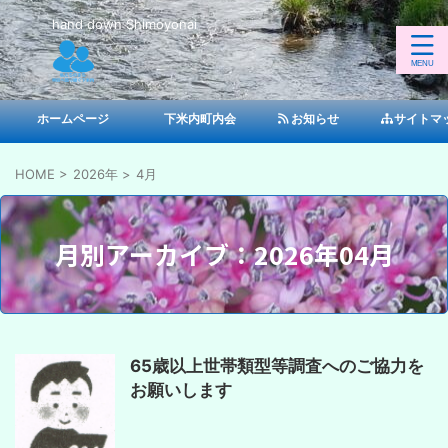
hand down Shimoyonai
ホームページ
下米内町内会
お知らせ
サイトマ
HOME
>
2026年
>
4月
月別アーカイブ：2026年04月
65歳以上世帯類型等調査へのご協力を
お願いします