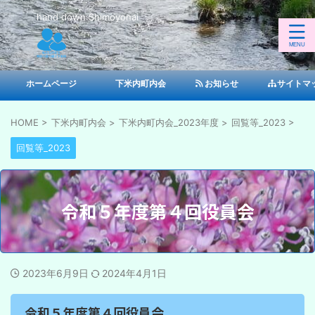
hand down Shimoyonai
ホームページ
下米内町内会
お知らせ
サイトマ
HOME
>
下米内町内会
>
下米内町内会_2023年度
>
回覧等_2023
>
回覧等_2023
令和５年度第４回役員会
2023年6月9日
2024年4月1日
令和５年度第４回役員会