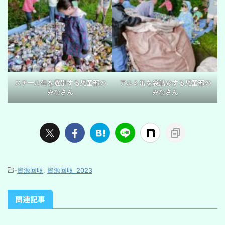
スチール缶を選別する児童部の
アルミ缶を袋詰めする児童部の
みなさん
みなさん
-
資源回収
,
資源回収_2023
関連記事