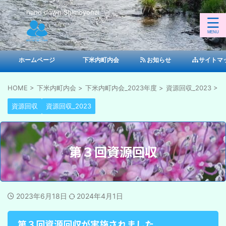
hand down Shimoyonai
ホームページ
下米内町内会
お知らせ
サイトマ
HOME
>
下米内町内会
>
下米内町内会_2023年度
>
資源回収_2023
>
資源回収
資源回収_2023
第３回資源回収
2023年6月18日
2024年4月1日
第３回資源回収が実施されました。