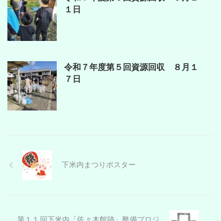
１日
令和７年度第５回資源回収 ８月１
７日
下米内まつりポスター
第１１回下米内「佐々木館跡」整備プロジ