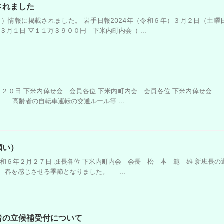
されました
）情報に掲載されました。 岩手日報2024年（令和６年）３月２日（土曜
月１日 ▽１１万３９００円 下米内町内会（ ...
２月２０日 下米内倖せ会 会員各位 下米内町内会 会員各位 下米内倖
齢者の自転車運転の交通ルール等 ...
願い）
和６年２月２７日 班長各位 下米内町内会 会長 松 本 範 雄 新班長の
、春を感じさせる季節となりました。 ...
者の立候補受付について