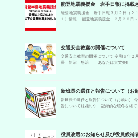
能登地震義援金 岩手日報に掲載
能登地震義援金 岩手日報３月２日（２１
１）情報 能登地震義援金 ２月２６日～３
交通安全教室の開催について
交通安全教室の開催について 令和６年
長 新沼 悠治 あなたは大丈夫!! 高
新班長の選任と報告について（お
新班長の選任と報告について（お願い） 令
告について(お願い) 記録的な暖冬を経て
役員改選のお知らせ及び役員候補