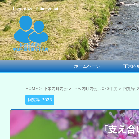
hand down Shimoyonai
ホームペー
ホームページ
下米内
HOME
>
下米内町内会
>
下米内町内会_2023年度
>
回覧等_2
回覧等_2023
「支え合