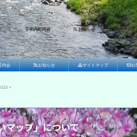
ジ
下米内町内会
お知らせ
サイト
町内会
お知らせ
サイトマップ
お
023
>
いマップ」について