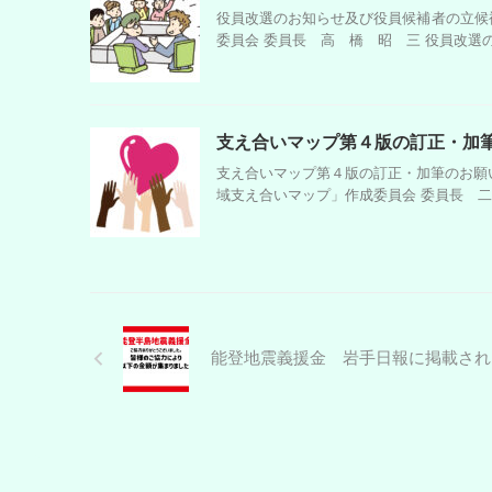
役員改選のお知らせ及び役員候補者の立候補受
委員会 委員長 高 橋 昭 三 役員改選の
支え合いマップ第４版の訂正・加
支え合いマップ第４版の訂正・加筆のお願い
域支え合いマップ」作成委員会 委員長 二階
能登地震義援金 岩手日報に掲載され