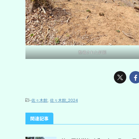
整備された斜面
-
佐々木館
,
佐々木館_2024
関連記事