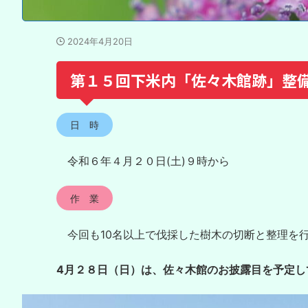
2024年4月20日
第１５回下米内「佐々木館跡」整
日 時
令和６年４月２０日(土)９時から
作 業
今回も10名以上で伐採した樹木の切断と整理を
4月２８日（日）は、佐々木館のお披露目を予定し