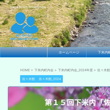
hand down Shimoyonai
ホームペー
ホームページ
下米内
HOME
>
下米内町内会
>
下米内町内会_2024年度
>
佐々木館_
佐々木館
佐々木館_2024
第１５回下米内「