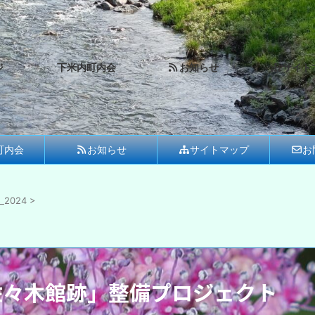
ジ
下米内町内会
お知らせ
サイト
町内会
お知らせ
サイトマップ
お
2024
>
佐々木館跡」整備プロジェクト