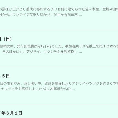
の殿様が三戸より盛岡に移転するよりも前に建てられた佐々木館、空堀や曲
からボランティアで取り掛かり、翌年から桜苗木 ...
日（日）
 快晴の中、第３回植樹祭が行われました。参加者約５０名以上で桜１２本を
そのほかにも、アジサイ、ツツジ等も多数植樹し ...
１５日
昨日の雨もやみ、蒸し暑い中、道路を整備したりアジサイやツツジを約３０本
ヤマザクラを移植しました 佐々木館跡からの ...
７年６月１日