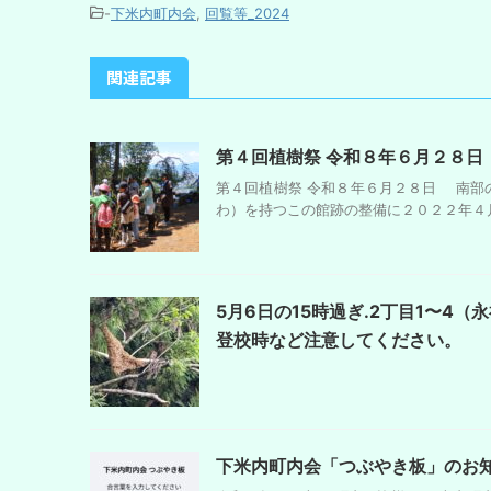
-
下米内町内会
,
回覧等_2024
関連記事
第４回植樹祭 令和８年６月２８日
第４回植樹祭 令和８年６月２８日 南部
わ）を持つこの館跡の整備に２０２２年４月
5月6日の15時過ぎ.2丁目1〜
登校時など注意してください。
下米内町内会「つぶやき板」のお