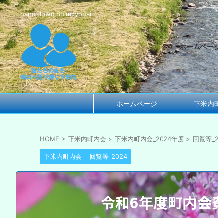
hand down Shimoyonai
ホームペー
ホームページ
下米内
HOME
>
下米内町内会
>
下米内町内会_2024年度
>
回覧等_2
下米内町内会
回覧等_2024
令和6年度町内会