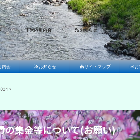
ジ
下米内町内会
お知らせ
サイト
町内会
お知らせ
サイトマップ
お
024
>
費の集金等について(お願い)