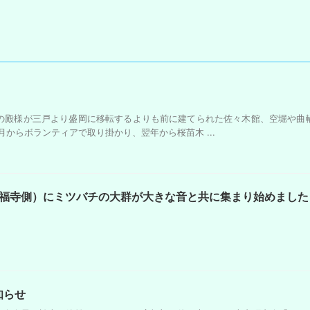
の殿様が三戸より盛岡に移転するよりも前に建てられた佐々木館、空堀や曲
からボランティアで取り掛かり、翌年から桜苗木 ...
4（永福寺側）にミツバチの大群が大きな音と共に集まり始めました
知らせ