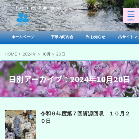
hand down Shimoyonai
ホームページ
下米内町内会
お知らせ
サイトマ
HOME
>
2024年
>
10月
>
20日
日別アーカイブ：2024年10月20日
令和６年度第７回資源回収 １０月２
０日