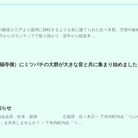
の殿様が三戸より盛岡に移転するよりも前に建てられた佐々木館、空堀や曲
からボランティアで取り掛かり、翌年から桜苗木 ...
4（永福寺側）にミツバチの大群が大きな音と共に集まり始めました
知らせ
内町内会会長 松本 範雄 広報部 佐々木正一 下米内町内会「つぶ
を共有しませんか？ ～下米内町内会「つ ...