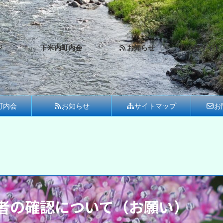
ジ
下米内町内会
お知らせ
サイト
町内会
お知らせ
サイトマップ
お
者の確認について（お願い）