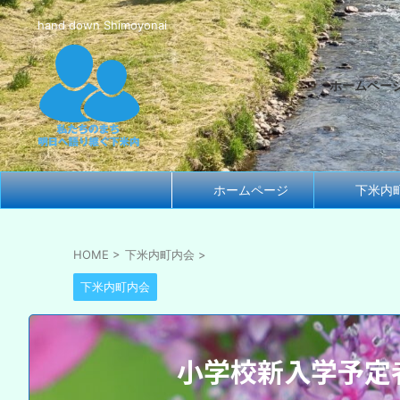
hand down Shimoyonai
ホームペー
ホームページ
下米内
HOME
>
下米内町内会
>
下米内町内会
小学校新入学予定