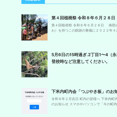
第４回植樹祭 令和８年６月２８日
第４回植樹祭 令和８年６月２８日 南部
わ）を持つこの館跡の整備に２０２２年４月
5月6日の15時過ぎ.2丁目1〜
登校時など注意してください。
下米内町内会「つぶやき板」のお
令和８年２月吉日 町内の皆様へ 下米
のお知らせ スマホやパソコンで「今の町内」