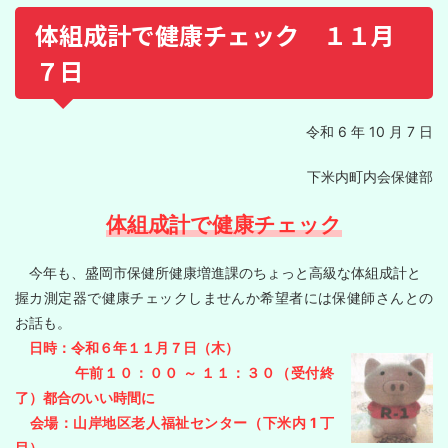
体組成計で健康チェック １１月
７日
令和 6 年 10 月 7 日
下米内町内会保健部
体組成計で健康チェック
今年も、盛岡市保健所健康増進課のちょっと高級な体組成計と
握カ測定器で健康チェックしませんか希望者には保健師さんとの
お話も。
日時：令和６年１１月７日（木）
午前１０：００ ～ １１：３０（受付終
了）都合のいい時間に
会場：山岸地区老人福祉センター（下米内 1 丁
目）