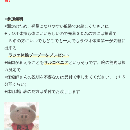
※
参加無料
※測定のため、裸足になりやすい服装でお越しくださいね
※ラジオ体操も体にいいらしいので先着３０名の方には抽選で
５名の方にいつでもどこでも一人でもラジオ体操第一が気軽に
出来る
ラジオ体操ブーブーをプレゼント
※筋肉が衰えることを
サルコペニア
というそうです。腕の筋肉は握
カ測定で
※保健師さんの説明を不要な方は受付で申し出てください。（１５
分弱くらい）
※体組成計表の見方は受付でお渡しします