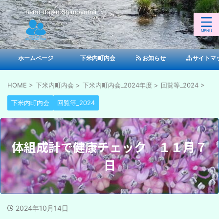
hand down Shimoyonai
ホームページ
下米内町内会
お知らせ
サイトマ
HOME
>
下米内町内会
>
下米内町内会_2024年度
>
回覧等_2024
>
下米内町内会
回覧等_2024
体組成計で健康チェック １１月７
日
2024年10月14日