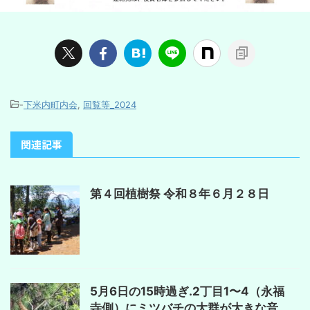
-
下米内町内会
,
回覧等_2024
関連記事
第４回植樹祭 令和８年６月２８日
5月6日の15時過ぎ.2丁目1〜4（永福
寺側）にミツバチの大群が大きな音