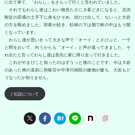
に出て来て、「わらし」をさらって行くと言われていました。
それでもわらし達はこわい物見たさにタ暮どきになると、北潟
附近の田甫の土手下に身をひそめ、頭だけ出して、ぢいっと大岩
の方を眺めました。田甫が続き、杉林の下は畑で林の中はもう闇
くなっています。
わらし達が思いきって大きな声で「オーイ」とさけぶと、一寸
と間をおいて、向うからも「オーイ」と声が返ってきました。そ
れ出たと言ってわらし達は吾先に家に帰り去って行きました。
これがやまびこと知ったのはずうっと後のことです。今は大岩
のあった林の直前に和敬荘や中津川病院の建物が建ち、大岩もど
うなったか知りません。
/ 伝説について