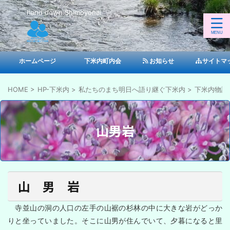
hand down Shimoyonai
ホームページ
下米内町内会
お知らせ
サイトマ
HOME
>
HP-下米内
>
私たちのまち明日へ語り継ぐ下米内
>
下米内物語
山男岩
山 男 岩
寺並山の洞の人口の左手の山裾の杉林の中に大きな岩がどっか
りと坐っていました。そこに山男が住んでいて、夕暮になると里