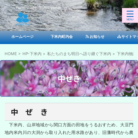
hand down Shimoyonai
ホームページ
下米内町内会
お知らせ
サイトマ
HOME
>
HP-下米内
>
私たちのまち明日へ語り継ぐ下米内
>
下米内物語
中ぜき
中 ぜ き
下米内、山岸地域から関口方面の田地をうるおすため、大豆門
地内米内川の大渕から取り入れた用水路があり、旧藩時代から農