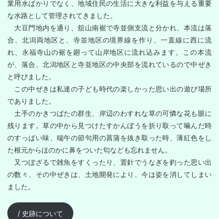
業用水ばかりでなく、地域住民の生活に大きな利益を与える重要
な水路として管理されてきました。
大豆門地内を通り、舘山南裾で寺並側支流と分かれ、本流は落
合、北潟両地区と、寺並地区の境界線を作り、一直線に西に流
れ、永福寺山の裾を廻って山岸地区に流れ込みます。この本流
が、落合、北潟地区と寺並地区の中央部を流れているので中ぜき
と呼びました。
この中ぜきは私達の子ども時代の楽しかった思い出の遊び場所
でありました。
土手のかきつばたの群生、岸辺のわすれな草の可憐な花も眼に
残ります。草の中から見つけたすかんぼうを折り取って噛んだ時
のすっぱい味、端午の節句用の菖蒲を抜き取った時、薄紅色をし
た根元からほのかに鼻をついた匂なども忘れません。
又つぼざるで雑魚をすくったり、置針でうなぎを釣った思い出
の数々、その中ぜきは、土地開発により、今は姿を消してしまい
ました。
/ 史跡について