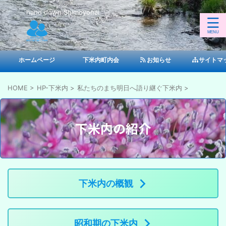
hand down Shimoyonai
ホームページ
下米内町内会
お知らせ
サイトマ
HOME
>
HP-下米内
>
私たちのまち明日へ語り継ぐ下米内
>
下米内の紹介
下米内の概観
昭和期の下米内